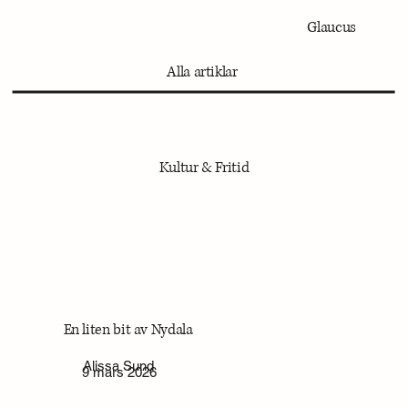
Glaucus
Alla artiklar
Kultur
&
Fritid
En liten bit av Nydala
Alissa Sund
9 mars 2026