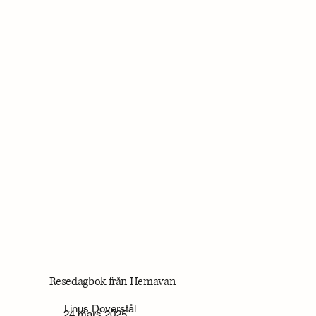
Resedagbok från Hemavan
Linus Doverstål
24 mars 2025