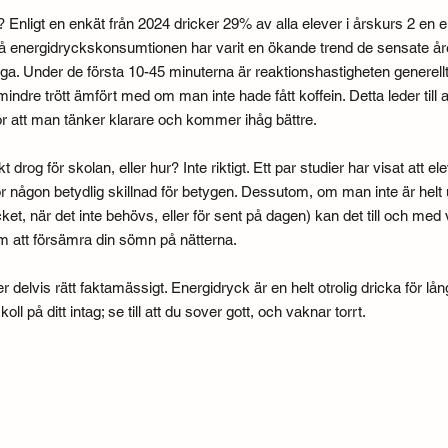
? Enligt en enkät från 2024 dricker 29% av alla elever i årskurs 2 en 
å energidryckskonsumtionen har varit en ökande trend de sensate åre
åga. Under de första 10-45 minuterna är reaktionshastigheten generel
ndre trött ämfört med om man inte hade fått koffein. Detta leder till a
 gör att man tänker klarare och kommer ihåg bättre.
t drog för skolan, eller hur? Inte riktigt. Ett par studier har visat att e
 gör någon betydlig skillnad för betygen. Dessutom, om man inte är h
ycket, när det inte behövs, eller för sent på dagen) kan det till och med
 att försämra din sömn på nätterna.
kter delvis rätt faktamässigt. Energidryck är en helt otrolig dricka för 
ll på ditt intag; se till att du sover gott, och vaknar torrt.