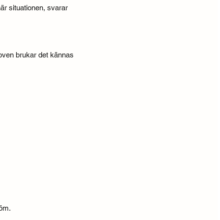
här situationen, svarar
proven brukar det kännas
röm.