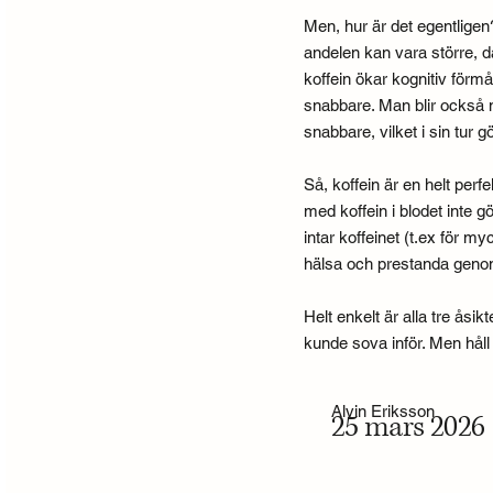
Men, hur är det egentligen
andelen kan vara större, d
koffein ökar kognitiv förm
snabbare. Man blir också mi
snabbare, vilket i sin tur
Så, koffein är en helt perfek
med koffein i blodet inte
intar koffeinet (t.ex för m
hälsa och prestanda genom
Helt enkelt är alla tre åsi
kunde sova inför. Men håll ko
Alvin Eriksson
25 mars 2026