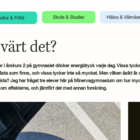
Hälsa & Välmåe
Skola & Studier
ultur & Fritid
 värt det?
 i årskurs 2 på gymnasiet dricker energidryck varje dag. Vissa tycker 
 bästa som finns, och vissa tycker inte så mycket. Men vilken åsikt är 
ta? Jag har frågat tre elever här på Minervagymnasium om hur myc
r om effekterna, och jämfört det med annan forskning.