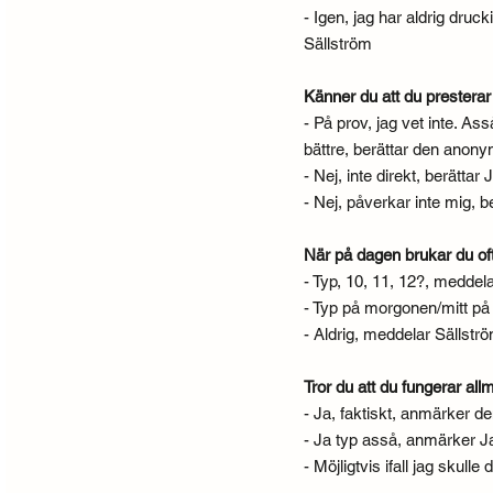
- Igen, jag har aldrig druck
Sällström
Känner du att du presterar
- På prov, jag vet inte. As
bättre, berättar den anon
- Nej, inte direkt, berättar
- Nej, påverkar inte mig, b
När på dagen brukar du of
- Typ, 10, 11, 12?, medde
- Typ på morgonen/mitt på
- Aldrig, meddelar Sällströ
Tror du att du fungerar al
- Ja, faktiskt, anmärker 
- Ja typ asså, anmärker 
- Möjligtvis ifall jag skull