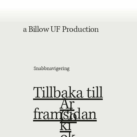
a Billow UF Production
Snabbnavigering
Tillbaka till
Ar
framsidan
Co
ki