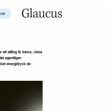
Glaucus
nde
att allting är trams, vissa
det egentligen
ket energidryck de