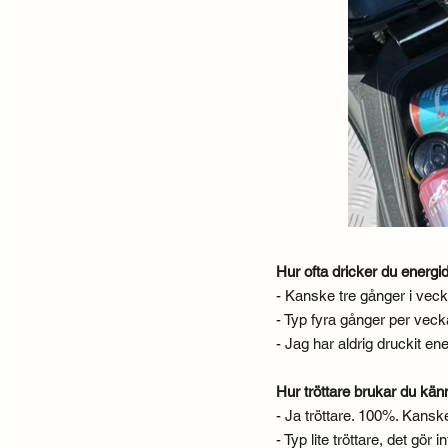
Hur ofta dricker du energi
- Kanske tre gånger i vec
- Typ fyra gånger per vec
- Jag har aldrig druckit en
Hur tröttare brukar du kän
- Ja tröttare. 100%. Kans
- Typ lite tröttare, det gö