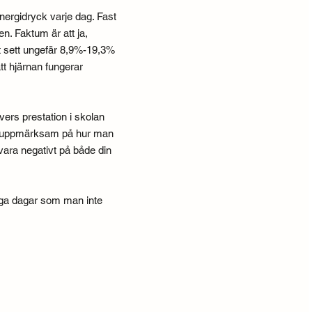
energidryck varje dag. Fast
n. Faktum är att ja,
lt sett ungefär 8,9%-19,3%
tt hjärnan fungerar
levers prestation i skolan
elt uppmärksam på hur man
 vara negativt på både din
långa dagar som man inte