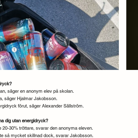
dryck?
kan, säger en anonym elev på skolan.
ka, säger Hjalmar Jakobsson.
ergidryck förut, säger Alexander Sällström.
na dig utan energidryck?
ke 20-30% tröttare, svarar den anonyma eleven.
r inte så mycket skillnad dock, svarar Jakobsson.