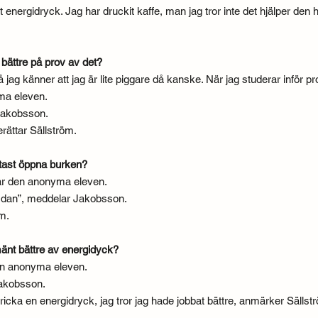
it energidryck. Jag har druckit kaffe, man jag tror inte det hjälper den 
 bättre på prov av det?
så jag känner att jag är lite piggare då kanske. När jag studerar inför 
yma eleven.
 Jakobsson.
erättar Sällström.
tast öppna burken?
lar den anonyma eleven.
 dan”, meddelar Jakobsson.
m.
lmänt bättre av energidyck?
den anonyma eleven.
Jakobsson.
e dricka en energidryck, jag tror jag hade jobbat bättre, anmärker Sällst