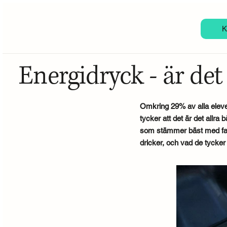
K
Energidryck - är det
Omkring 29% av alla elever
tycker att det är det allra
som stämmer bäst med fak
dricker, och vad de tycke