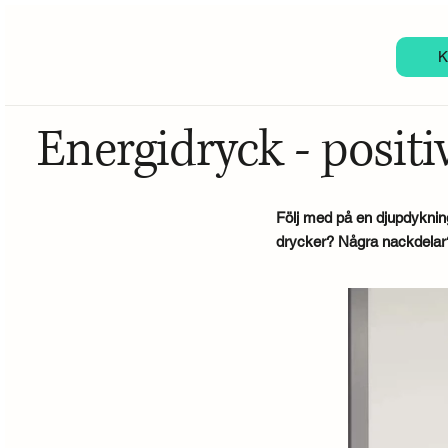
K
Energidryck - positi
Följ med på en djupdykning
drycker? Några nackdelar?