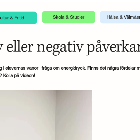
Hälsa & Välmåe
Skola & Studier
ultur & Fritid
v eller negativ påverka
 i elevernas vanor i fråga om energidryck. Finns det några fördelar 
 Kolla på videon!