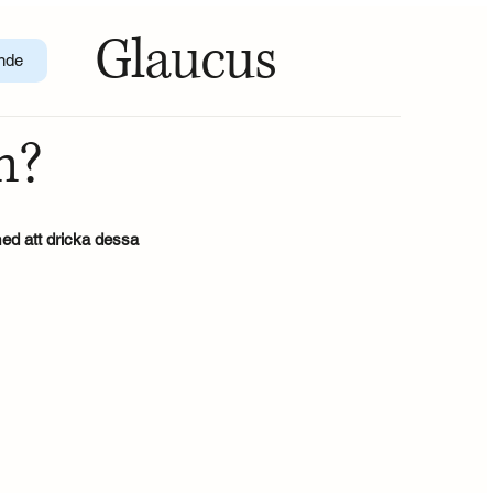
Glaucus
nde
n?
med att dricka dessa