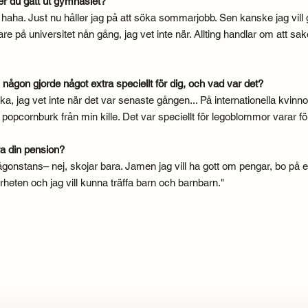
ter du gått ut gymnasiet?
t haha. Just nu håller jag på att söka sommarjobb. Sen kanske jag vill gå
dare på universitet nån gång, jag vet inte när. Allting handlar om att sa
någon gjorde något extra speciellt för dig, och vad var det?
ka, jag vet inte när det var senaste gången... På internationella kvinn
opcornburk från min kille. Det var speciellt för legoblommor varar för
ra din pension?
någonstans– nej, skojar bara. Jamen jag vill ha gott om pengar, bo på ett
rheten och jag vill kunna träffa barn och barnbarn."