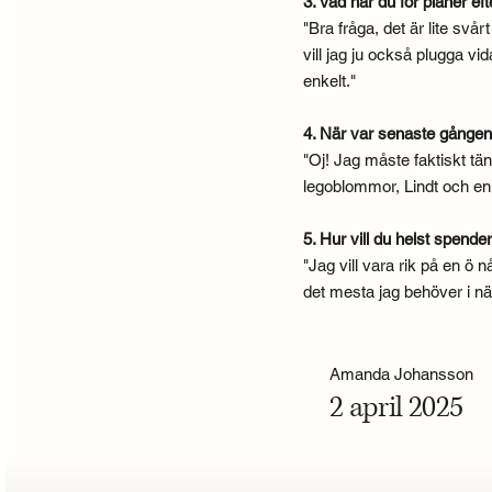
3. Vad har du för planer ef
"Bra fråga, det är lite svår
vill jag ju också plugga vi
enkelt."
4. När var senaste gången 
"Oj! Jag måste faktiskt tän
legoblommor, Lindt och en p
5. Hur vill du helst spende
"Jag vill vara rik på en ö 
det mesta jag behöver i nä
Amanda Johansson
2 april 2025