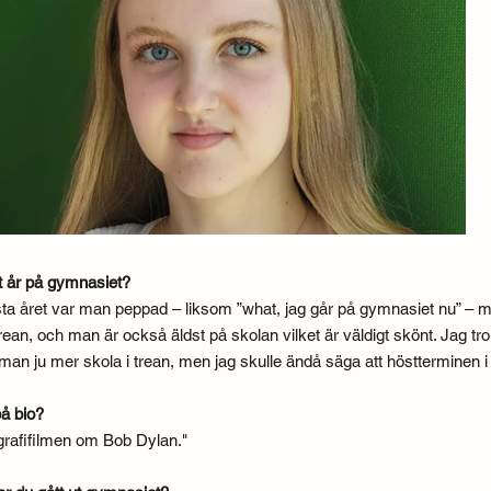
orit år på gymnasiet?
Första året var man peppad – liksom ”what, jag går på gymnasiet nu” 
rean, och man är också äldst på skolan vilket är väldigt skönt. Jag tror 
man ju mer skola i trean, men jag skulle ändå säga att höstterminen i t
på bio?
ografifilmen om Bob Dylan."