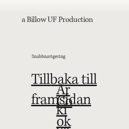
a Billow UF Production
Snabbnavigering
Tillbaka till
Ar
framsidan
Co
ki
ok