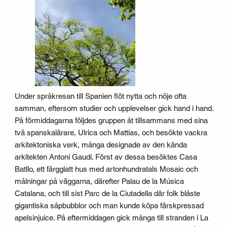
Under språkresan till Spanien flöt nytta och nöje ofta
samman, eftersom studier och upplevelser gick hand i hand.
På förmiddagarna följdes gruppen åt tillsammans med sina
två spanskalärare, Ulrica och Mattias, och besökte vackra
arkitektoniska verk, många designade av den kända
arkitekten Antoni Gaudí. Först av dessa besöktes Casa
Batllo, ett färgglatt hus med artonhundratals Mosaic och
målningar på väggarna, därefter Palau de la Música
Catalana, och till sist Parc de la Ciutadella där folk blåste
gigantiska såpbubblor och man kunde köpa färskpressad
apelsinjuice. På eftermiddagen gick många till stranden i La