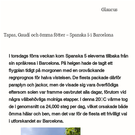
Glaucus
Tapas, Gaudí och ömma fötter – Spanska 5 i Barcelona
I torsdags förra veckan kom Spanska 5 eleverna tillbaka från
sin språkresa i Barcelona. På helgen hade de tagit ett
flygplan tidigt på morgonen med en oroväckande
regnprognos för halva vistelsen. De flesta packade därför
paraplyn och jackor, men de visade sig vara överflödiga
eftersom solen var framme oavbrutet alla dagar, förutom vid
några välbehövliga molniga etapper. I denna 20C värme tog
de i genomsnitt ca 24,000 steg per dag, vilket orsakade både
ömma hälar och ben, men det var för de flesta ett frivilligt val
i utforskandet av Barcelona.