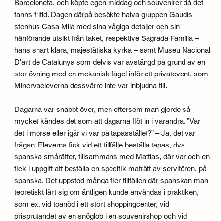
Barceloneta, och köpte egen middag och souvenirer då det
fanns fritid. Dagen därpå besökte halva gruppen Gaudís
stenhus Casa Milá med sina vågiga detaljer och sin
hänförande utsikt från taket, respektive Sagrada Família –
hans snart klara, majestätiska kyrka – samt Museu Nacional
D'art de Catalunya som delvis var avstängd på grund av en
stor övning med en mekanisk fågel inför ett privatevent, som
Minervaeleverna dessvärre inte var inbjudna till.
Dagarna var snabbt över, men eftersom man gjorde så
mycket kändes det som att dagarna flöt in i varandra. ”Var
det i morse eller igår vi var på tapasstället?” – Ja, det var
frågan. Eleverna fick vid ett tillfälle beställa tapas, dvs.
spanska smårätter, tillsammans med Mattias, där var och en
fick i uppgift att beställa en specifik maträtt av servitören, på
spanska. Det uppstod många fler tillfällen där spanskan man
teoretiskt lärt sig om äntligen kunde användas i praktiken,
som ex. vid toanöd i ett stort shoppingcenter, vid
prisprutandet av en snöglob i en souvenirshop och vid