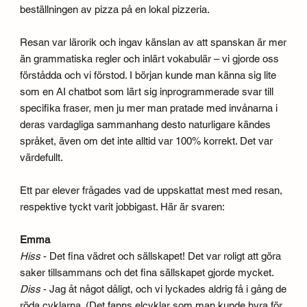
beställningen av pizza på en lokal pizzeria.
Resan var lärorik och ingav känslan av att spanskan är mer
än grammatiska regler och inlärt vokabulär – vi gjorde oss
förstådda och vi förstod. I början kunde man känna sig lite
som en AI chatbot som lärt sig inprogrammerade svar till
specifika fraser, men ju mer man pratade med invånarna i
deras vardagliga sammanhang desto naturligare kändes
språket, även om det inte alltid var 100% korrekt. Det var
värdefullt.
Ett par elever frågades vad de uppskattat mest med resan,
respektive tyckt varit jobbigast. Här är svaren:
Emma
Hiss
- Det fina vädret och sällskapet! Det var roligt att göra
saker tillsammans och det fina sällskapet gjorde mycket.
Diss
- Jag åt något dåligt, och vi lyckades aldrig få i gång de
röda cyklarna. (Det fanns elcyklar som man kunde hyra för