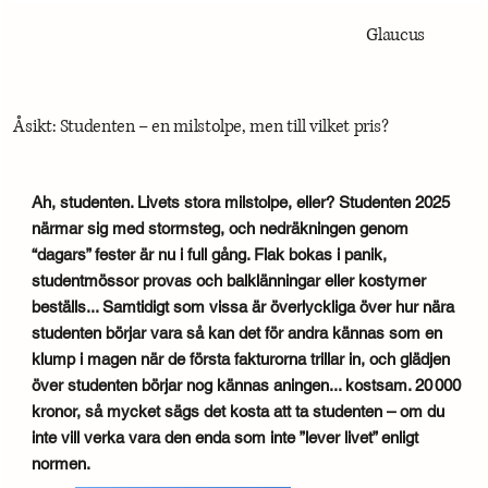
Glaucus
Åsikt: Studenten – en milstolpe, men till vilket pris?
Ah, studenten. Livets stora milstolpe, eller? Studenten 2025
närmar sig med stormsteg, och nedräkningen genom
“dagars” fester är nu i full gång. Flak bokas i panik,
studentmössor provas och balklänningar eller kostymer
beställs... Samtidigt som vissa är överlyckliga över hur nära
studenten börjar vara så kan det för andra kännas som en
klump i magen när de första fakturorna trillar in, och glädjen
över studenten börjar nog kännas aningen... kostsam. 20 000
kronor, så mycket sägs det kosta att ta studenten – om du
inte vill verka vara den enda som inte ”lever livet” enligt
normen.