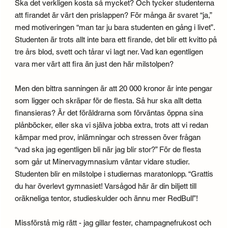
Ska det verkligen kosta så mycket? Och tycker studenterna
att firandet är värt den prislappen? För många är svaret “ja,”
med motiveringen “man tar ju bara studenten en gång i livet”.
Studenten är trots allt inte bara ett firande, det blir ett kvitto på
tre års blod, svett och tårar vi lagt ner. Vad kan egentligen
vara mer värt att fira än just den här milstolpen?
Men den bittra sanningen är att 20 000 kronor är inte pengar
som ligger och skräpar för de flesta. Så hur ska allt detta
finansieras? Är det föräldrarna som förväntas öppna sina
plånböcker, eller ska vi själva jobba extra, trots att vi redan
kämpar med prov, inlämningar och stressen över frågan
“vad ska jag egentligen bli när jag blir stor?” För de flesta
som går ut Minervagymnasium väntar vidare studier.
Studenten blir en milstolpe i studiernas maratonlopp. “Grattis
du har överlevt gymnasiet! Varsågod här är din biljett till
oräkneliga tentor, studieskulder och ännu mer RedBull”!
Missförstå mig rätt - jag gillar fester, champagnefrukost och