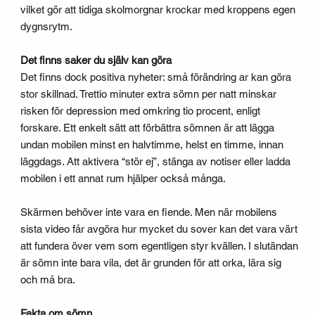
vilket gör att tidiga skolmorgnar krockar med kroppens egen
dygnsrytm.
Det finns saker du själv kan göra
Det finns dock positiva nyheter: små förändring ar kan göra
stor skillnad. Trettio minuter extra sömn per natt minskar
risken för depression med omkring tio procent, enligt
forskare. Ett enkelt sätt att förbättra sömnen är att lägga
undan mobilen minst en halvtimme, helst en timme, innan
läggdags. Att aktivera “stör ej”, stänga av notiser eller ladda
mobilen i ett annat rum hjälper också många.
Skärmen behöver inte vara en fiende. Men när mobilens
sista video får avgöra hur mycket du sover kan det vara värt
att fundera över vem som egentligen styr kvällen. I slutändan
är sömn inte bara vila, det är grunden för att orka, lära sig
och må bra.
Fakta om sömn