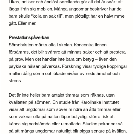
Likes, notiser och ändlöst scrollande gör att det är svårt att
lägga ifrån sig mobilen. Många ungdomar beskriver hur de
bara skulle “kolla en sak till”, men plötsligt har en halvtimme
gått. Eller mer.
Prestationspåverkan
Sömnbristen märks ofta i skolan. Koncentra tionen
försämras, det blir svårare att minnas saker och att prestera
på prov. Men det handlar inte bara om betyg – även den
psykiska hälsan påverkas. Forskning visar tydliga kopplingar
mellan dålig sömn och ökade nivåer av nedstämdhet och
stress.
Det är inte heller bara antalet timmar som räknas, utan
kvaliteten på sömnen. En studie från Karolinska Institutet
visar att ungdomar som sover mindre än åtta timmar eller
som vaknar ofta på natten löper betydligt större risk att
känna sig nedstämda eller utmattade. Studien pekar också
på att många ungdomar naturligt blir pigga senare på kvällen,