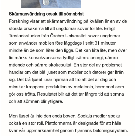
Skärmanvändning orsak till sömnbrist
Forskning visar att skärmanvändning på kvällen är en av de
största orsakerna till att ungdomar sover för lite. Enligt
Trestadsstudien från Örebro Universitet sover ungdomar
som använder mobilen före läggdags i snitt 31 minuter
mindre än de som låter den ligga. Det kan låta lite, men över
tid märks konsekvenserna tydligt: sämre energi, sämre
mående och sämre skolresultat. En stor del av problemet
handlar om det blå ljuset som mobiler och datorer ger ifrån
sig. Det blå ljuset lurar hjärnan att tro att det är dag och
minskar kroppens produktion av melatonin, hormonet som
gör oss trötta. Resultatet blir att det tar längre tid att somna
och att sömnen blir ytligare.
Men ljuset är inte den enda boven. Sociala medier spelar
också en stor roll. Plattformarna är designade för att hålla
kvar vår uppmärksamhet genom hjärnans belöningssystem.