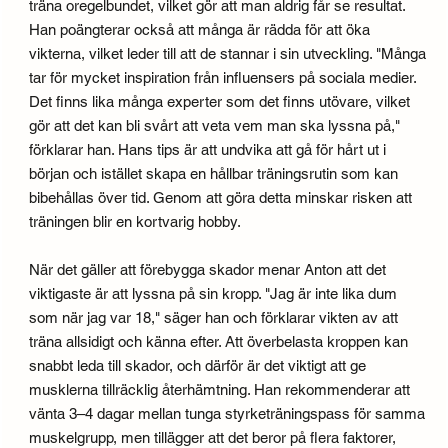
träna oregelbundet, vilket gör att man aldrig får se resultat.
Han poängterar också att många är rädda för att öka
vikterna, vilket leder till att de stannar i sin utveckling. "Många
tar för mycket inspiration från influensers på sociala medier.
Det finns lika många experter som det finns utövare, vilket
gör att det kan bli svårt att veta vem man ska lyssna på,"
förklarar han. Hans tips är att undvika att gå för hårt ut i
början och istället skapa en hållbar träningsrutin som kan
bibehållas över tid. Genom att göra detta minskar risken att
träningen blir en kortvarig hobby.
När det gäller att förebygga skador menar Anton att det
viktigaste är att lyssna på sin kropp. "Jag är inte lika dum
som när jag var 18," säger han och förklarar vikten av att
träna allsidigt och känna efter. Att överbelasta kroppen kan
snabbt leda till skador, och därför är det viktigt att ge
musklerna tillräcklig återhämtning. Han rekommenderar att
vänta 3–4 dagar mellan tunga styrketräningspass för samma
muskelgrupp, men tillägger att det beror på flera faktorer,