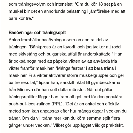
som träningsvolym och intensitet. "Om du kör 13 set på en
muskel blir det en annorlunda belastning i jämförelse med att
bara kör tre."
Basövningar och träningssplit
Anton framhåller basövningar som en central del av
träningen. "Bänkpress är en favorit, och jag tycker att rodd
med skivstång och bulgariska utfall är underskattade." Han
är också noga med att påpeka vikten av att använda fria
vikter framför maskiner. "Många fastnar i att bara träna i
maskiner. Fria vikter aktiverar större muskelgrupper och ger
bättre resultat," tipsar han, särskilt riktat till gymbesökarna
från Minerva där han sett detta mönster. När det gäller
träningssplitter lägger han fram ett gott ord för den populära
push-pull-legs-rutinen (PPL). "Det är en enkel och effektiv
metod som kan anpassas efter hur många dagar i veckan du
tränar. Om du vill träna mer kan du köra samma split flera
gånger under veckan." Vilket gör upplägget väldigt praktiskt.